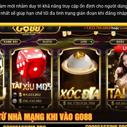
àm mới nhằm duy trì khả năng truy cập ổn định cho người dùng
 nhất sẽ giúp hạn chế tối đa tình trạng gián đoạn khi đăng nhập