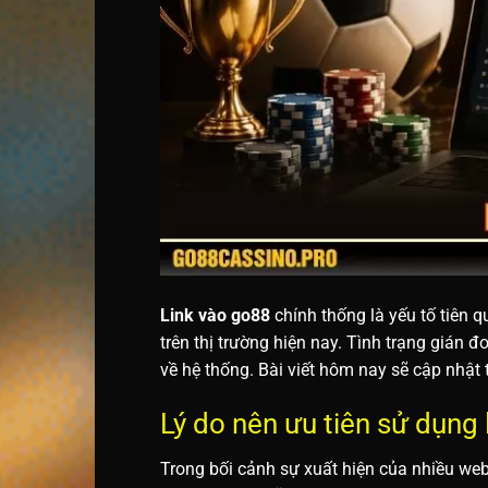
Link vào go88
chính thống là yếu tố tiên q
trên thị trường hiện nay. Tình trạng gián 
về hệ thống. Bài viết hôm nay sẽ cập nhật 
Lý do nên ưu tiên sử dụng
Trong bối cảnh sự xuất hiện của nhiều webs