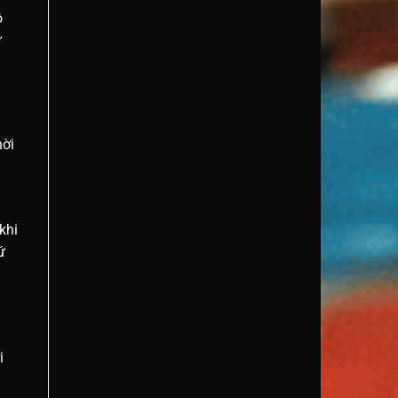
ộ
ừ
hời
khi
ứ
i