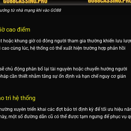
ưởng từ nhà mạng khi vào GO88
giờ cao điểm
bật hoặc khung giờ có đông người tham gia thường khiến lưu lư
ối cao cùng lúc, hệ thống có thể xuất hiện trường hợp phản hồi
sẽ chủ động phân bổ lại tài nguyên hoặc chuyển hướng người
pháp cần thiết nhằm tăng sự ổn định và hạn chế nguy cơ gián
o trì hệ thống
ường xuyên triển khai các đợt bảo trì định kỳ để tối ưu hiệu nă
 này, một số đường dẫn cũ có thể được tạm ngưng để phục vụ 