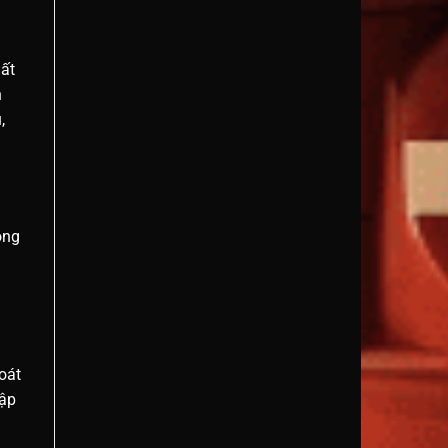
uất
n
,
ông
oát
cập