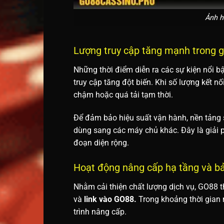
Ảnh h
Lượng truy cập tăng mạnh trong 
Những thời điểm diễn ra các sự kiện nổi 
truy cập tăng đột biến. Khi số lượng kết n
chậm hoặc quá tải tạm thời.
Để đảm bảo hiệu suất vận hành, nền tảng 
dùng sang các máy chủ khác. Đây là giải 
đoạn diện rộng.
Hoạt động nâng cấp hạ tầng và bả
Nhằm cải thiện chất lượng dịch vụ, GO88 th
và
link vào GO88.
Trong khoảng thời gian
trình nâng cấp.