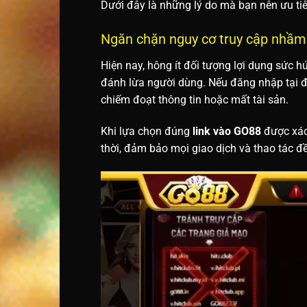
Dưới đây là những lý do mà bạn nên ưu tiê
Ngăn chặn nguy cơ truy cập nhầ
Hiện nay, hông ít đối tượng lợi dụng sức 
đánh lừa người dùng. Nếu đăng nhập tại đị
chiếm đoạt thông tin hoặc mất tài sản.
Khi lựa chọn đúng
link vào GO88
được xác
thời, đảm bảo mọi giao dịch và thao tác đ