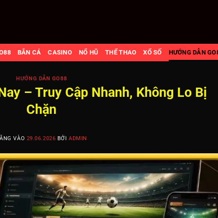
O88
BẮN CÁ
CASINO
NỔ HŨ
THỂ THAO
XỔ SỐ
HƯỚNG DẪN GO
HƯỚNG DẪN GO88
ay – Truy Cập Nhanh, Không Lo Bị
Chặn
ĂNG VÀO
29.06.2026
BỞI
ADMIN