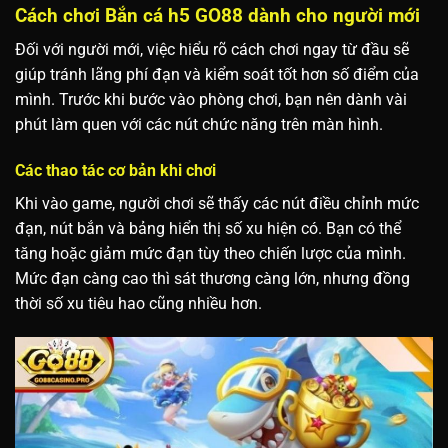
Cách chơi Bắn cá h5 GO88 dành cho người mới
Đối với người mới, việc hiểu rõ cách chơi ngay từ đầu sẽ
giúp tránh lãng phí đạn và kiểm soát tốt hơn số điểm của
mình. Trước khi bước vào phòng chơi, bạn nên dành vài
phút làm quen với các nút chức năng trên màn hình.
Các thao tác cơ bản khi chơi
Khi vào game, người chơi sẽ thấy các nút điều chỉnh mức
đạn, nút bắn và bảng hiển thị số xu hiện có. Bạn có thể
tăng hoặc giảm mức đạn tùy theo chiến lược của mình.
Mức đạn càng cao thì sát thương càng lớn, nhưng đồng
thời số xu tiêu hao cũng nhiều hơn.