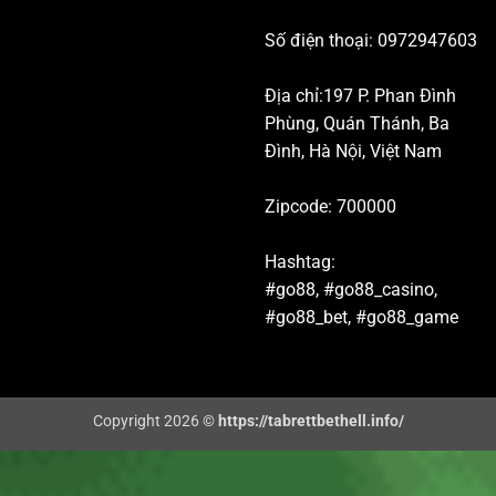
Số điện thoại: 0972947603
Địa chỉ:197 P. Phan Đình
Phùng, Quán Thánh, Ba
Đình, Hà Nội, Việt Nam
Zipcode: 700000
Hashtag:
#go88, #go88_casino,
#go88_bet, #go88_game
Copyright 2026 ©
https://tabrettbethell.info/