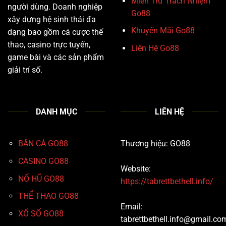
Miễn Trừ Trách Nhiệm
người dùng. Doanh nghiệp
Go88
xây dựng hệ sinh thái đa
Khuyến Mãi Go88
dạng bao gồm cá cược thể
thao, casino trực tuyến,
Liên Hệ Go88
game bài và các sản phẩm
giải trí số.
DANH MỤC
LIÊN HỆ
BẮN CÁ GO88
Thương hiệu: GO88
CASINO GO88
Website:
NỔ HŨ GO88
https://tabrettbethell.info/
THỂ THAO GO88
Email:
XỔ SỐ GO88
tabrettbethell.info@gmail.co